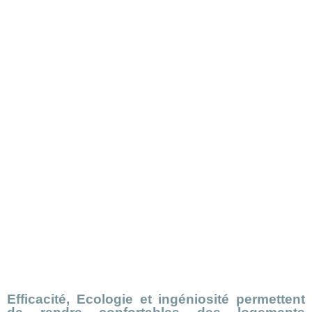
Nécessaire
Ces cookies ne
sont pas
facultatifs. Ils
sont
nécessaires au
fonctionnement
du site Web.
Statistiques
Afin que nous
Efficacité, Ecologie et ingéniosité permettent
puissions