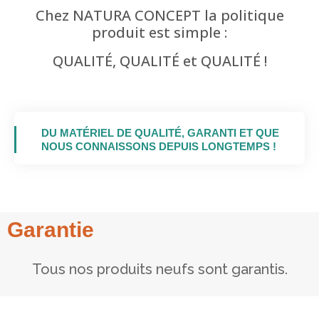
améliorer la
Chez NATURA CONCEPT la politique
fonctionnalité
produit est simple :
et la
structure du
QUALITÉ, QUALITÉ et QUALITÉ !
site Web, en
fonction de
la façon dont
le site Web
est utilisé.
DU MATÉRIEL DE QUALITÉ, GARANTI ET QUE
NOUS CONNAISSONS DEPUIS LONGTEMPS !
Experience
Afin que notre
site Web
fonctionne
aussi bien que
Garantie
possible lors
de votre
visite. Si vous
Tous nos produits neufs sont garantis.
refusez ces
cookies,
certaines