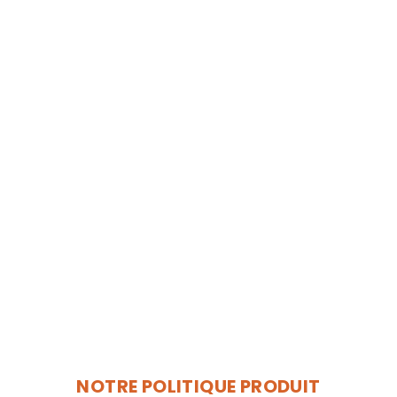
Nécessaire
Ces cookies ne
sont pas
facultatifs. Ils
sont
nécessaires au
fonctionnement
du site Web.
Statistiques
Afin que nous
NOTRE POLITIQUE PRODUIT
puissions