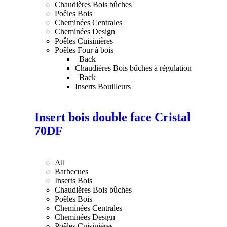
Chaudières Bois bûches
Poêles Bois
Cheminées Centrales
Cheminées Design
Nécessaire
Poêles Cuisinières
Ces cookies ne
Poêles Four à bois
sont pas
Back
facultatifs. Ils
Chaudières Bois bûches à régulation
sont nécessaires
Back
au
Inserts Bouilleurs
fonctionnement
du site Web.
Insert bois double face Cristal
70DF
Statistiques
Afin que
nous
puissions
All
améliorer la
Barbecues
fonctionnalité
Inserts Bois
et la structure
Chaudières Bois bûches
du site Web,
Poêles Bois
en fonction
Cheminées Centrales
de la façon
Cheminées Design
dont le site
Poêles Cuisinières