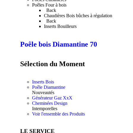
Web est
Poêles Four à bois
utilisé.
Back
Chaudières Bois bûches à régulation
Back
Inserts Bouilleurs
Experience
Afin que notre
site Web
Poêle bois Diamantine 70
fonctionne
aussi bien que
possible lors
de votre
Sélection du Moment
visite. Si vous
refusez ces
cookies,
Inserts Bois
certaines
Poêle Diamantine
fonctionnalités
Nouveautés
disparaîtront
Générateur Gaz XxX
du site Web.
Cheminées Design
Intemporelles
Voir l'ensemble des Produits
Marketing
En partageant
votre intérêt
LE SERVICE