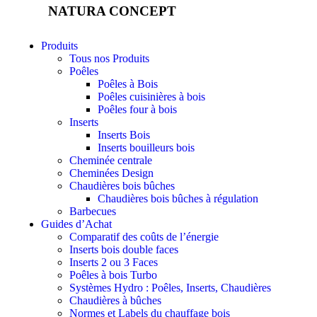
et votre
NATURA CONCEPT
comportement
lorsque vous
visitez notre
Produits
site, vous
Tous nos Produits
augmentez les
Poêles
chances de
Poêles à Bois
voir du
Poêles cuisinières à bois
contenu et des
Poêles four à bois
offres
Inserts
personnalisés.
Inserts Bois
Inserts bouilleurs bois
Cheminée centrale
Cheminées Design
Chaudières bois bûches
Chaudières bois bûches à régulation
Barbecues
Guides d’Achat
Comparatif des coûts de l’énergie
Inserts bois double faces
Inserts 2 ou 3 Faces
Poêles à bois Turbo
Systèmes Hydro : Poêles, Inserts, Chaudières
Chaudières à bûches
Normes et Labels du chauffage bois