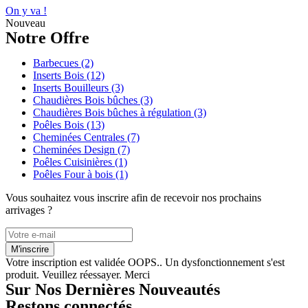
On y va !
Nouveau
Notre Offre
Barbecues
(2)
Inserts Bois
(12)
Inserts Bouilleurs
(3)
Chaudières Bois bûches
(3)
Chaudières Bois bûches à régulation
(3)
Poêles Bois
(13)
Cheminées Centrales
(7)
Cheminées Design
(7)
Poêles Cuisinières
(1)
Poêles Four à bois
(1)
Vous souhaitez vous inscrire afin de recevoir nos prochains
arrivages ?
M'inscrire
Votre inscription est validée
OOPS.. Un dysfonctionnement s'est
produit. Veuillez réessayer. Merci
Sur Nos Dernières Nouveautés
Restons connectés