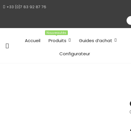
+33 (0)7 83 92 87 76
×
Nouveautés
Accueil
Produits
Guides d’achat
Configurateur